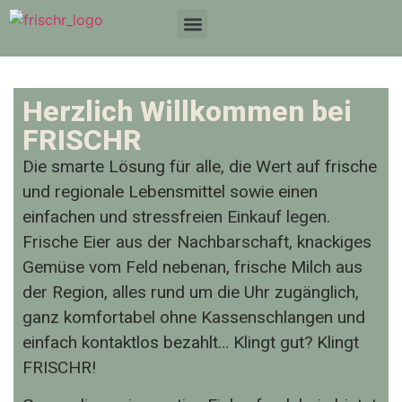
Herzlich Willkommen bei
FRISCHR
Die smarte Lösung für alle, die Wert auf frische
und regionale Lebensmittel sowie einen
einfachen und stressfreien Einkauf legen.
Frische Eier aus der Nachbarschaft, knackiges
Gemüse vom Feld nebenan, frische Milch aus
der Region, alles rund um die Uhr zugänglich,
ganz komfortabel ohne Kassenschlangen und
einfach kontaktlos bezahlt… Klingt gut? Klingt
FRISCHR!