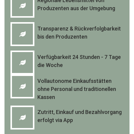
Regionale Lebensmittel von
Produzenten aus der Umgebung
Transparenz & Rückverfolgbarkeit
bis den Produzenten
Verfügbarkeit 24 Stunden - 7 Tage
die Woche
Vollautonome Einkaufsstätten
ohne Personal und traditionellen
Kassen
Zutritt, Einkauf und Bezahlvorgang
erfolgt via App