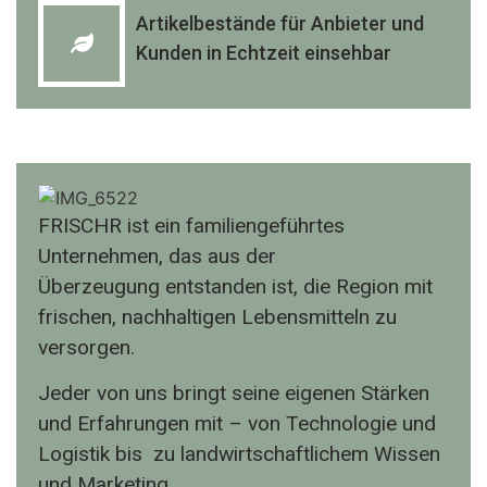
Artikelbestände für Anbieter und
Kunden in Echtzeit einsehbar
FRISCHR ist ein familiengeführtes
Unternehmen, das aus der
Überzeugung entstanden ist, die Region mit
frischen, nachhaltigen Lebensmitteln zu
versorgen.
Jeder von uns bringt seine eigenen Stärken
und Erfahrungen mit – von Technologie und
Logistik bis zu landwirtschaftlichem Wissen
und Marketing.